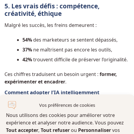
5. Les vrais défis : compétence,
créativité, éthique
Malgré les succès, les freins demeurent :
54%
des marketeurs se sentent dépassés,
37%
ne maîtrisent pas encore les outils,
42%
trouvent difficile de préserver l’originalité.
Ces chiffres traduisent un besoin urgent :
former,
expérimenter et encadrer
.
Comment adopter l’IA intelligemment
Vos préférences de cookies
Commencer petit — un outil, une tâche.
Nous utilisons des cookies pour améliorer votre
Apprendre à rédiger des
prompts
précis.
expérience et analyser notre audience. Vous pouvez
Garder une logique humaine : raconter avant
Tout accepter
,
Tout refuser
ou
Personnaliser
vos
de produire.