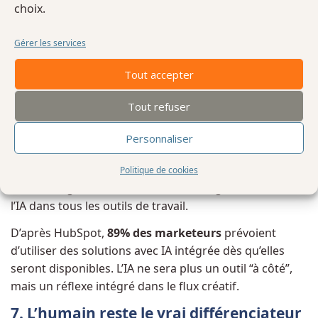
choix.
Gérer les services
L’IA ne remplace pas la stratégie, elle la sert.
Tout accepter
6. Vers une création augmentée :
Tout refuser
l’avenir est hybride
Personnaliser
Nous entrons dans une ère de
création augmentée
:
des
agents IA
autonomes, des contenus multimodaux
Politique de cookies
(texte, image, audio, vidéo) et une intégration native de
l’IA dans tous les outils de travail.
D’après HubSpot,
89% des marketeurs
prévoient
d’utiliser des solutions avec IA intégrée dès qu’elles
seront disponibles. L’IA ne sera plus un outil “à côté”,
mais un réflexe intégré dans le flux créatif.
7. L’humain reste le vrai différenciateur