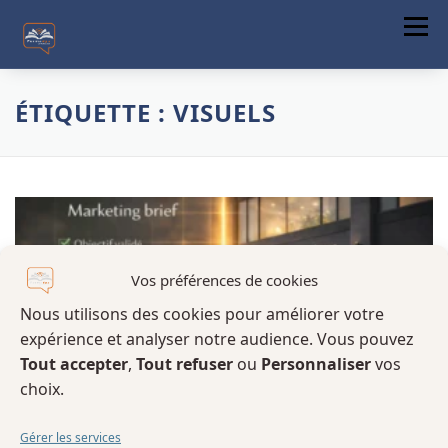
Menu
ACCUEIL
ÉTIQUETTE :
VISUELS
A PROPOS
FORMATIONS
COMMUNICATION DIGITALE
ACTUALITÉS
Vos préférences de cookies
Nous utilisons des cookies pour améliorer votre
CONTACT
expérience et analyser notre audience. Vous pouvez
Tout accepter
,
Tout refuser
ou
Personnaliser
vos
choix.
Gérer les services