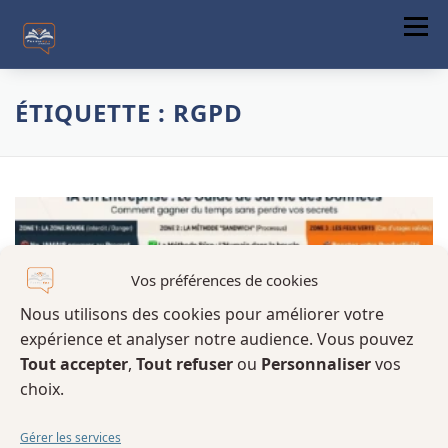
Menu
ACCUEIL
ÉTIQUETTE :
RGPD
A PROPOS
FORMATIONS
COMMUNICATION DIGITALE
ACTUALITÉS
Vos préférences de cookies
Nous utilisons des cookies pour améliorer votre
CONTACT
expérience et analyser notre audience. Vous pouvez
Tout accepter
,
Tout refuser
ou
Personnaliser
vos
choix.
Gérer les services