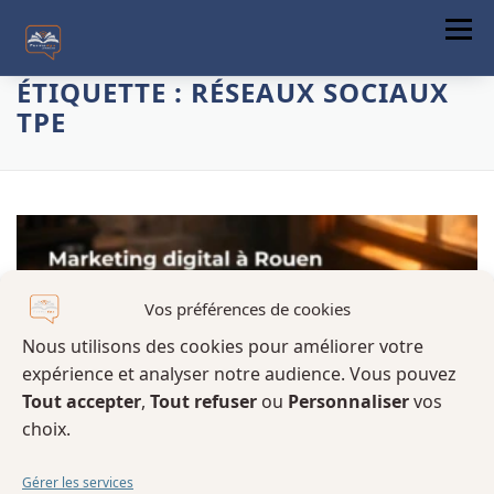
Menu
ÉTIQUETTE :
RÉSEAUX SOCIAUX
ACCUEIL
TPE
A PROPOS
FORMATIONS
COMMUNICATION DIGITALE
ACTUALITÉS
Vos préférences de cookies
Nous utilisons des cookies pour améliorer votre
CONTACT
expérience et analyser notre audience. Vous pouvez
Tout accepter
,
Tout refuser
ou
Personnaliser
vos
choix.
Gérer les services
CONSEILS
SEO
/