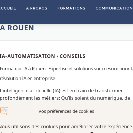
ACCUEIL
A PROPOS
FORMATIONS
COMMUNICATION 
IA ROUEN
IA-AUTOMATISATION
CONSEILS
/
Formateur IA à Rouen : Expertise et solutions sur-mesure pour l
révolution IA en entreprise
L’intelligence artificielle (IA) est en train de transformer
profondément les métiers: Qu’ils soient du numérique, de
l’enseignement, de la communication, de la formation et de
Vos préférences de cookies
l’apprentissage en général. À Rouen, …
Nous utilisons des cookies pour améliorer votre expérience