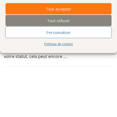
CONSEILS
Tout accepter
Financer votre site web à Rouen : Attention ! Ne perdez pas
Tout refuser
vos droits 2025 et préparez 2026!
Personnaliser
Introduction : L’urgence du 31 Décembre Vous pensiez
attendre janvier pour lancer la création de votre site
Politique de cookies
internet ou vous former aux réseaux sociaux ?Selon
votre statut, cela peut encore …