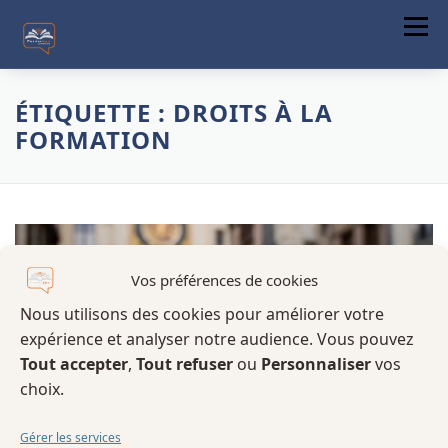
Menu
ACCUEIL
ÉTIQUETTE :
DROITS À LA
FORMATION
A PROPOS
FORMATIONS
COMMUNICATION DIGITALE
ACTUALITÉS
Vos préférences de cookies
Nous utilisons des cookies pour améliorer votre
CONTACT
expérience et analyser notre audience. Vous pouvez
Tout accepter
,
Tout refuser
ou
Personnaliser
vos
choix.
Gérer les services