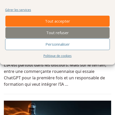
Gérer les services
Tout accepter
Tout refuser
CONSEILS
IA-AUTOMATISATION
/
Personnaliser
Devenir AI-ready : ce que ça veut dire vraiment (et comment
le faire, concrètement)
Politique de cookies
L’IA est partout dans les discours. Mais sur le terrain,
entre une commerçante rouennaise qui essaie
ChatGPT pour la première fois et un responsable de
formation qui veut intégrer l’IA …